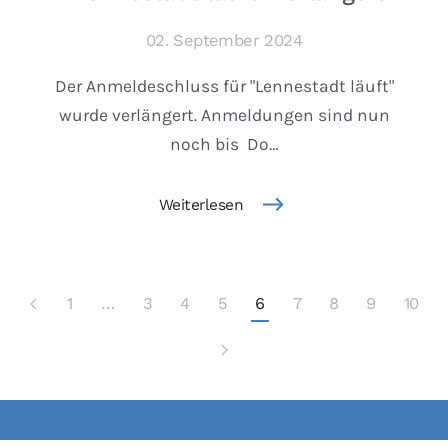
02. September 2024
Der Anmeldeschluss für "Lennestadt läuft"
wurde verlängert. Anmeldungen sind nun
noch bis Do…
Weiterlesen
1
…
3
4
5
6
7
8
9
10